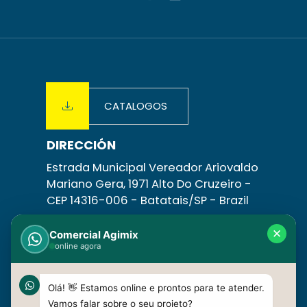
CATALOGOS
DIRECCIÓN
Estrada Municipal Vereador Ariovaldo
Mariano Gera, 1971 Alto Do Cruzeiro -
CEP 14316-006 -
Batatais/SP
- Brazil
CONTÁCTANOS
✕
Comercial Agimix
online agora
+55 16 3758-1831 | +55 16 3758-1798
+55 16 99630-4085
vendas@agimix.com.br
Olá! 👋 Estamos online e prontos para te atender.
Vamos falar sobre o seu projeto?