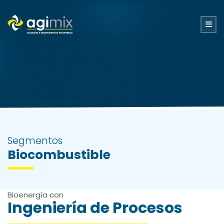
Segmentos
Biocombustible
Bioenergía con
Ingeniería de Procesos