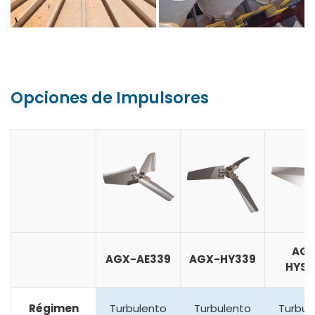
Opciones de Impulsores
AGX
AGX-AE339
AGX-HY339
HYS3
Régimen
Turbulento
Turbulento
Turbul