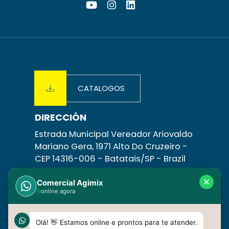
CATALOGOS
DIRECCIÓN
Estrada Municipal Vereador Ariovaldo
Mariano Gera, 1971 Alto Do Cruzeiro -
CEP 14316-006 -
Batatais/SP
- Brazil
CONTÁCTANOS
✕
Comercial Agimix
online agora
+55 16 3758-1831 | +55 16 3758-1798
+55 16 99630-4085
vendas@agimix.com.br
Olá! 👋 Estamos online e prontos para te atender.