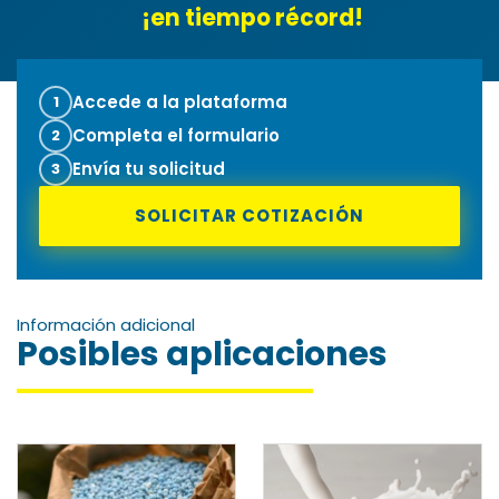
confiabilidad operativa a
¡en tiempo récord!
hidrodinámico
superior,
cualquier escala.
nuestros agitadores garantizan
una operación continua y
Accede a la plataforma
1
estable, ofreciendo resultados
Completa el formulario
2
superiores y acelerando el ciclo
Envía tu solicitud
3
de procesamiento sin
SOLICITAR COTIZACIÓN
comprometer la integridad del
equipo.
Información adicional
Posibles aplicaciones