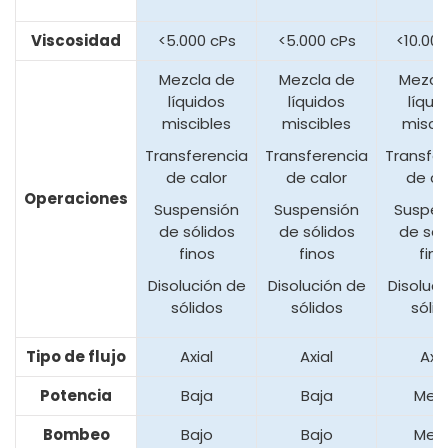
Viscosidad
<5.000 cPs
<5.000 cPs
<10.000
Mezcla de
Mezcla de
Mezcl
líquidos
líquidos
líqui
miscibles
miscibles
miscib
Transferencia
Transferencia
Transfe
de calor
de calor
de ca
Operaciones
Suspensión
Suspensión
Suspen
de sólidos
de sólidos
de sól
finos
finos
fino
Disolución de
Disolución de
Disoluci
sólidos
sólidos
sólid
Tipo de flujo
Axial
Axial
Axia
Potencia
Baja
Baja
Med
Bombeo
Bajo
Bajo
Med