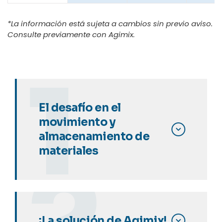
*La información está sujeta a cambios sin previo aviso.
Consulte previamente con Agimix.
El desafío en el
movimiento y
almacenamiento de
materiales
La ineficiencia en la
mezcla
industrial
es un cuello de
botella que aumenta el
¡La solución de Agimix!
consumo energético
y provoca