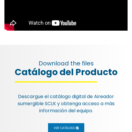
Download the files
Catálogo del Producto
Esc
Descargue el catálogo digital de
Aireador
sumergible SCLK
y obtenga acceso a más
información del equipo.
VER CATÁLOGO